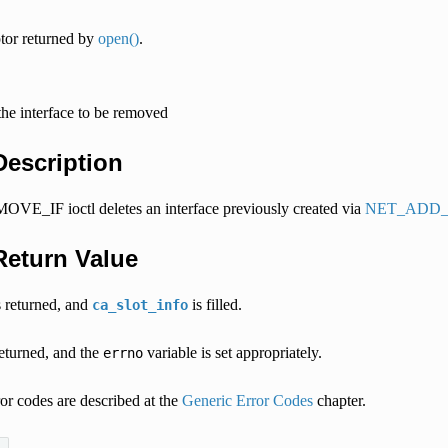
ptor returned by
open()
.
he interface to be removed
 Description
E_IF ioctl deletes an interface previously created via
NET_ADD_
 Return Value
s returned, and
is filled.
ca_slot_info
returned, and the
variable is set appropriately.
errno
or codes are described at the
Generic Error Codes
chapter.