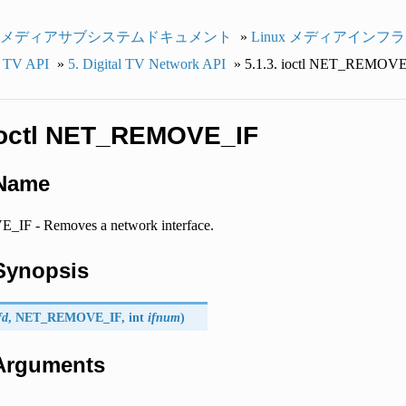
ux メディアサブシステムドキュメント
»
Linux メディアインフ
al TV API
»
5. Digital TV Network API
»
5.1.3. ioctl NET_REMOV
 ioctl NET_REMOVE_IF
 Name
F - Removes a network interface.
 Synopsis
fd
,
NET_REMOVE_IF
, int
ifnum
)
 Arguments