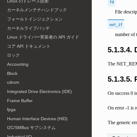
Linux のトレース技術
fd
カーネルメンテナハンドブック
File descri
フォールトインジェクション
net_if
カーネルライブパッチ
number of t
Linux ドライバー実装者の API ガイド
コア API ドキュメント
5.1.3.4.
ロック
The NET_REMOV
Accounting
Block
5.1.3.5.
cdrom
Integrated Drive Electronics (IDE)
On success 0 i
Frame Buffer
On error -1 is 
fpga
Human Interface Devices (HID)
The generic err
I2C/SMBus サブシステム
Industrial I/O