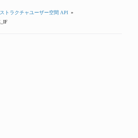
ラストラクチャユーザー空間 API
»
E_IF