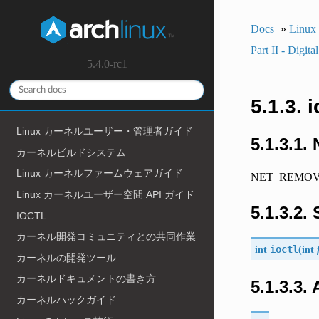
Docs
»
Lin
Part II - Digit
5.4.0-rc1
5.1.3.
Linux カーネルユーザー・管理者ガイド
5.1.3.1.
カーネルビルドシステム
Linux カーネルファームウェアガイド
NET_REMOVE_I
Linux カーネルユーザー空間 API ガイド
5.1.3.2.
IOCTL
カーネル開発コミュニティとの共同作業
int
ioctl
(
int
カーネルの開発ツール
カーネルドキュメントの書き方
5.1.3.3.
カーネルハックガイド